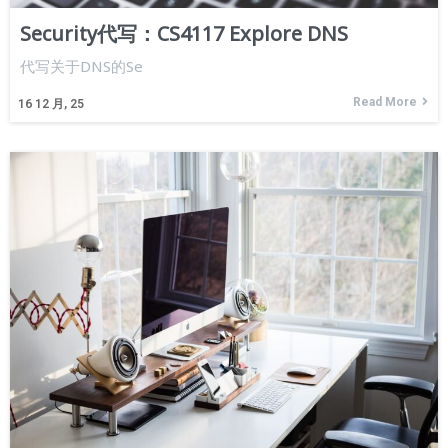
Security代写：CS4117 Explore DNS
代写关于DNS的Se
Read More
16
12 月, 25