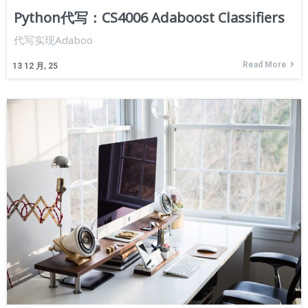
Python代写：CS4006 Adaboost Classifiers
代写实现Adaboo
Read More
13
12 月, 25