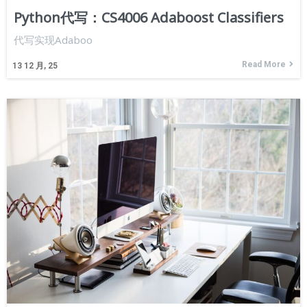
Python代写：CS4006 Adaboost Classifiers
代写实现Adaboo
Read More
13
12 月, 25