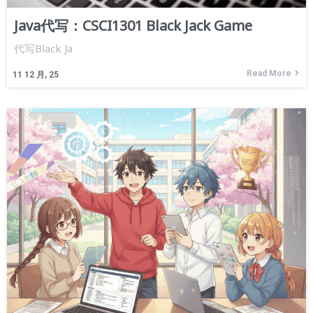
Java代写：CSCI1301 Black Jack Game
代写Black Ja
Read More
11
12 月, 25