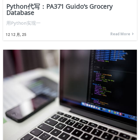
Python代写：PA371 Guido’s Grocery
Database
用Python实现一
Read More
12
12 月, 25