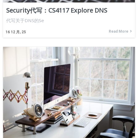
Security代写：CS4117 Explore DNS
代写关于DNS的Se
Read More
16
12 月, 25