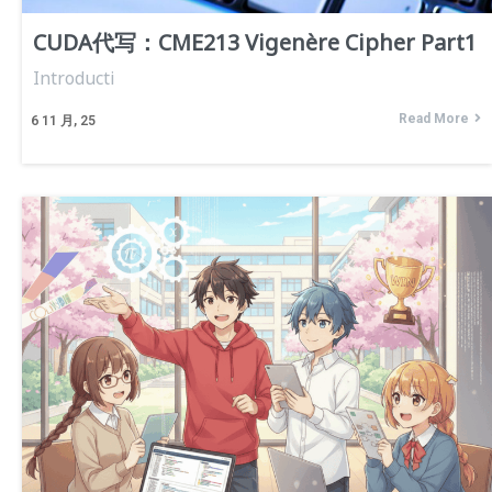
CUDA代写：CME213 Vigenère Cipher Part1
Introducti
Read More
6
11 月, 25