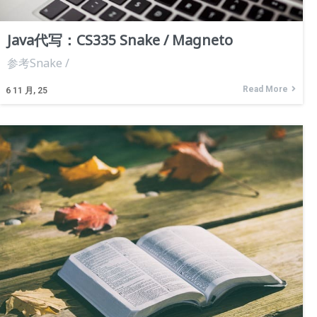
Java代写：CS335 Snake / Magneto
参考Snake /
Read More
6
11 月, 25