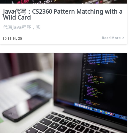
Java代写：CS2360 Pattern Matching with a
Wild Card
代写Java程序，实
Read More
10
11 月, 25