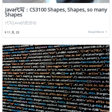
Java代写：CS3100 Shapes, Shapes, so many
Shapes
代写Java的图形绘
Read More
9
11 月, 25