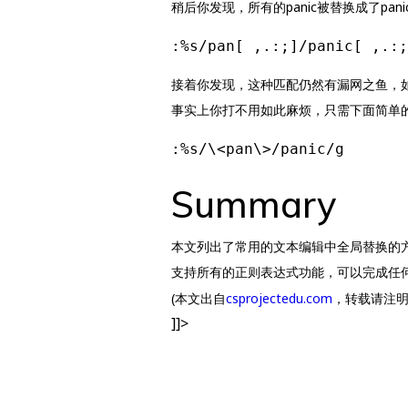
稍后你发现，所有的panic被替换成了pa
:%s/pan[ ,.:;]/panic[ ,.:;
接着你发现，这种匹配仍然有漏网之鱼，如p
事实上你打不用如此麻烦，只需下面简单
:%s/\<pan\>/panic/g
Summary
本文列出了常用的文本编辑中全局替换的
支持所有的正则表达式功能，可以完成任
(本文出自
csprojectedu.com
，转载请注明
]]>