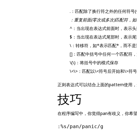
.：匹配除了换行符之外的任何符号(包含
：重复前面(零次或多次)匹配符，如
^：当出现在表达式前面时，表示头
$：当出现在表达式尾部时，表示尾
\：转移符，如*表示匹配*，而不
[]：匹配中括号中任何一个匹配符，如
\(\)：将括号中的模式保存
\<\>：匹配以\<符号后开始和\>
正则表达式可以结合上面的pattern使用
技巧
在程序编写中，你觉得pan有歧义，你希望把
:%s/pan/panic/g