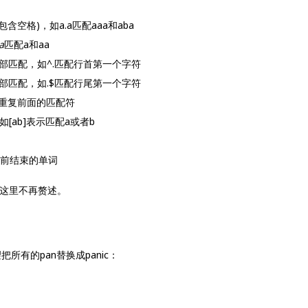
空格)，如a.a匹配aaa和aba
a
匹配a和aa
部匹配，如^.匹配行首第一个字符
部匹配，如.$匹配行尾第一个字符
是重复前面的匹配符
[ab]表示匹配a或者b
符号前结束的单词
，这里不再赘述。
所有的pan替换成panic：