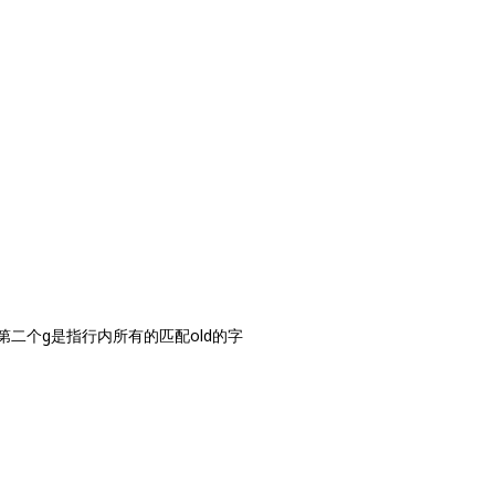
。
所有行，第二个g是指行内所有的匹配old的字