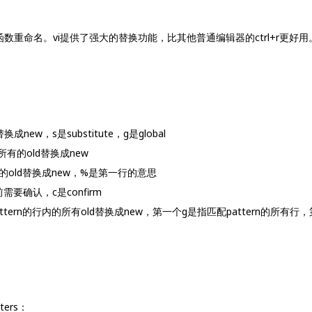
重命名。vi提供了强大的替换功能，比其他普通编辑器的ctrl+r更好用
换成new，s是substitute，g是global
0行所有的old替换成new
有行的old替换成new，%是第一行的意思
前需要确认，c是confirm
g：将符合pattern的行内的所有old替换成new，第一个g是指匹配pattern的
ers：