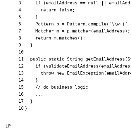
3
if
 (emailAddress == 
null
 || emailAdd
4
return
false
;
5
    }
6
    Pattern p = Pattern.compile(
"\\w+([-
7
    Matcher m = p.matcher(emailAddress);
8
return
 m.matches();
9
  }
10
11
public
static
 String 
getEmailAddress
(S
12
if
 (validateEmailAddress(emailAddres
13
throw
new
 EmailException(emailAddr
14
    }
15
// do business logic
16
    ...
17
  }
18
}
]]>