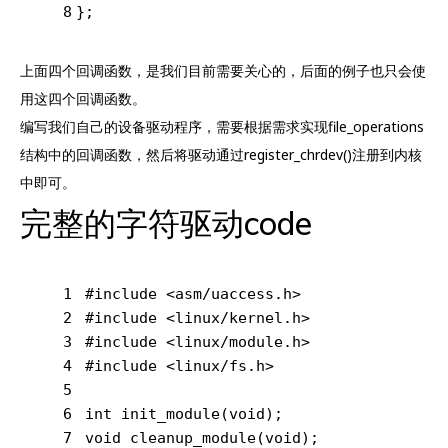
8
};
上面四个回调函数，是我们目前需要关心的，后面的例子也只会使
用这四个回调函数。
编写我们自己的设备驱动程序，需要根据需求实现file_operations
结构中的回调函数，然后将驱动通过register_chrdev()注册到内核
中即可。
完整的字符驱动code
1
#
include
<asm/uaccess.h>
2
#
include
<linux/kernel.h>
3
#
include
<linux/module.h>
4
#
include
<linux/fs.h>
5
6
int
init_module
(
void
)
;
7
void
cleanup_module
(
void
)
;