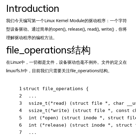
Introduction
我们今天编写第一个Linux Kernel Module的驱动程序：一个字符
型设备驱动。通过简单的open(), release(), read(), write()，你将
理解驱动程序的编程方法。
file_operations结构
在Linux中，一切都是文件，设备驱动也毫不例外。文件的定义在
linux/fs.h中，目前我们只需要关注file_operations结构。
1
struct
 file_operations {
2
  ...
3
ssize_t
(*read) (
struct
 file *, 
char
 __u
4
ssize_t
(*write) (
struct
 file *, 
const
c
5
int
 (*open) (
struct
 inode *, 
struct
 fil
6
int
 (*release) (
struct
 inode *, 
struct
 
7
  ...