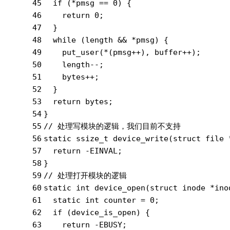
45
if
 (*pmsg == 
0
) {
46
return
0
;
47
  }
48
while
 (length && *pmsg) {
49
    put_user(*(pmsg++), buffer++);
50
    length--;
51
    bytes++;
52
  }
53
return
 bytes;
54
}
55
// 处理写模块的逻辑，我们目前不支持
56
static
 ssize_t 
device_write
(
struct
 file 
57
return
 -EINVAL;
58
}
59
// 处理打开模块的逻辑
60
static
int
device_open
(
struct
 inode *ino
61
static
int
 counter = 
0
;
62
if
 (device_is_open) {
63
return
 -EBUSY;