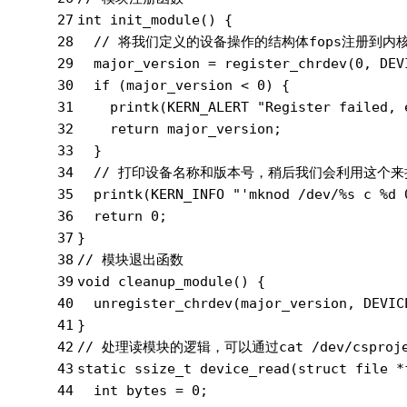
27
int
init_module
()
{
28
// 将我们定义的设备操作的结构体fops注册到内
29
  major_version = register_chrdev(
0
, DEV
30
if
 (major_version < 
0
) {
31
    printk(KERN_ALERT 
"Register failed, 
32
return
 major_version;
33
  }
34
// 打印设备名称和版本号，稍后我们会利用这个来挂在模
35
  printk(KERN_INFO 
"'mknod /dev/%s c %d 
36
return
0
;
37
}
38
// 模块退出函数
39
void
cleanup_module
()
{
40
  unregister_chrdev(major_version, DEVIC
41
}
42
// 处理读模块的逻辑，可以通过cat /dev/cspro
43
static
 ssize_t 
device_read
(
struct
 file *
44
int
 bytes = 
0
;