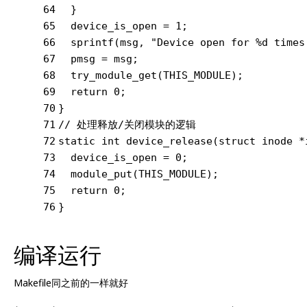
64
  }
65
  device_is_open = 
1
;
66
sprintf
(msg, 
"Device open for %d times
67
  pmsg = msg;
68
  try_module_get(THIS_MODULE);
69
return
0
;
70
}
71
// 处理释放/关闭模块的逻辑
72
static
int
device_release
(
struct
 inode *
73
  device_is_open = 
0
;
74
  module_put(THIS_MODULE);
75
return
0
;
76
}
编译运行
Makefile同之前的一样就好