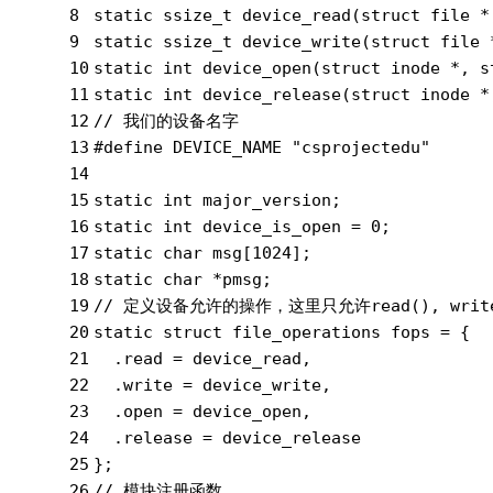
8
static
 ssize_t 
device_read
(
struct
 file *
9
static
 ssize_t 
device_write
(
struct
 file 
10
static
int
device_open
(
struct
 inode *, 
s
11
static
int
device_release
(
struct
 inode *
12
// 我们的设备名字
13
#
define
 DEVICE_NAME 
"csprojectedu"
14
15
static
int
 major_version;
16
static
int
 device_is_open = 
0
;
17
static
char
 msg[
1024
];
18
static
char
 *pmsg;
19
// 定义设备允许的操作，这里只允许read(), write()
20
static
struct
 file_operations fops = {
21
  .read = device_read,
22
  .write = device_write,
23
  .open = device_open,
24
  .release = device_release
25
};
26
// 模块注册函数