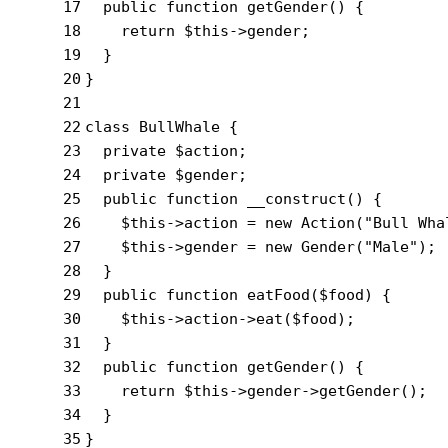
17
public
function
getGender
()
{
18
return
 $this->gender;
19
  }
20
}
21
22
class
BullWhale
{
23
private
 $action;
24
private
 $gender;
25
public
function
__construct
()
{
26
    $this->action = 
new
 Action(
"Bull Wha
27
    $this->gender = 
new
 Gender(
"Male"
);
28
  }
29
public
function
eatFood
($food)
{
30
    $this->action->eat($food);
31
  }
32
public
function
getGender
()
{
33
return
 $this->gender->getGender();
34
  }
35
}