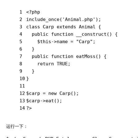
1
<?php
2
include_once
(
'Animal.php'
);
3
class
Carp
extends
Animal
{
4
public
function
__construct
()
{
5
    $this->name = 
"Carp"
;
6
  }
7
public
function
eatMoss
()
{
8
return
TRUE
;
9
  }
10
}
11
12
$carp = 
new
 Carp();
13
$carp->eat();
14
?>
运行一下：