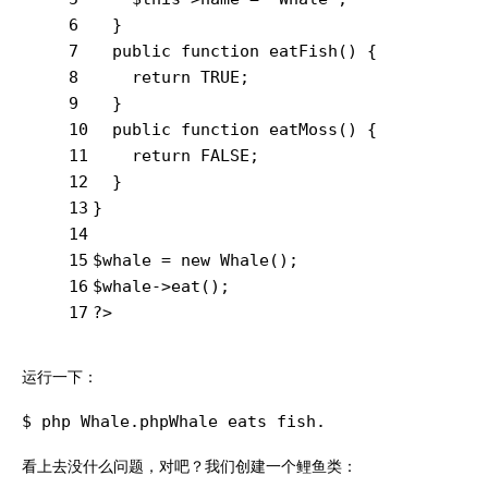
6
  }
7
public
function
eatFish
()
{
8
return
TRUE
;
9
  }
10
public
function
eatMoss
()
{
11
return
FALSE
;
12
  }
13
}
14
15
$whale = 
new
 Whale();
16
$whale->eat();
17
?>
运行一下：
$ php Whale.phpWhale eats fish.
看上去没什么问题，对吧？我们创建一个鲤鱼类：