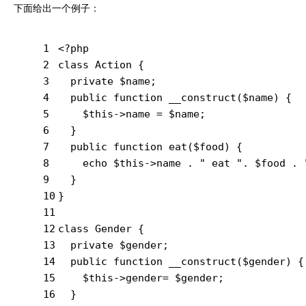
下面给出一个例子：
1
<?php
2
class
Action
{
3
private
 $name;
4
public
function
__construct
($name)
{
5
    $this->name = $name;
6
  }
7
public
function
eat
($food)
{
8
echo
 $this->name . 
" eat "
. $food . 
9
  }
10
}
11
12
class
Gender
{
13
private
 $gender;
14
public
function
__construct
($gender)
{
15
    $this->gender= $gender;
16
  }