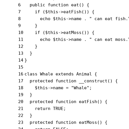
6
public
function
eat
()
{
7
if
 ($this->eatFish()) {
8
echo
 $this->name . 
" can eat fish.
9
    }
10
if
 ($this->eatMoss()) {
11
echo
 $this->name . 
" can eat moss.
12
    }
13
  }
14
}
15
16
class
Whale
extends
Animal
{
17
protected
function
__construct
()
{
18
    $this->name = 
"Whale"
;
19
  }
20
protected
function
eatFish
()
{
21
return
TRUE
;
22
  }
23
protected
function
eatMoss
()
{