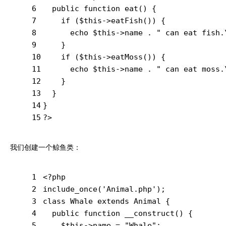
6
public
function
eat
()
{
7
if
 ($this->eatFish()) {
8
echo
 $this->name . 
" can eat fish.
9
    }
10
if
 ($this->eatMoss()) {
11
echo
 $this->name . 
" can eat moss.
12
    }
13
  }
14
}
15
?>
我们创建一个鲸鱼类：
1
<?php
2
include_once
(
'Animal.php'
);
3
class
Whale
extends
Animal
{
4
public
function
__construct
()
{
5
    $this->name = 
"Whale"
;