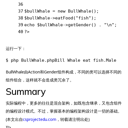
36
37
$bullWhale = 
new
 BullWhale();
38
$bullWhale->eatFood(
"fish"
);
39
echo
 $bullWhale->getGender() . 
"\n"
;
40
?>
运行一下：
$ php BullWhale.phpBill Whale eat fish.Male
BullWhale由Action和Gender组件构成，不同的类可以选择不同的
组件组合，这样就不会造成类冗余了。
Summary
实际编程中，更多的往往是混合架构，如既包含继承，又包含组件
的编程设计模式。不过，掌握基本的编程架构设计是一切的基础。
(本文出自
csprojectedu.com
，转载请注明出处)
]]>