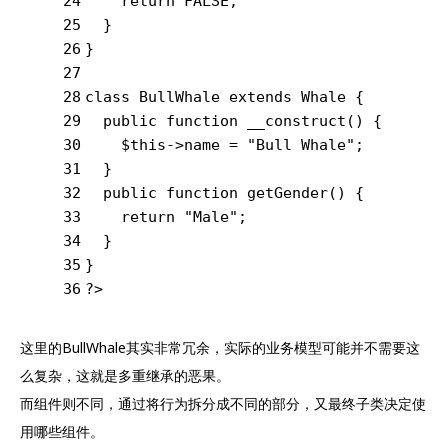
24
return
FALSE
;
25
  }
26
}
27
28
class
BullWhale
extends
Whale
{
29
public
function
__construct
()
{
30
    $this->name = 
"Bull Whale"
;
31
  }
32
public
function
getGender
()
{
33
return
"Male"
;
34
  }
35
}
36
?>
这里的BullWhale其实非常冗余，实际的业务模型可能并不需要这
么复杂，这就是多重继承的恶果。
而组件则不同，通过将行为拆分成不同的部分，又最终子类决定使
用哪些组件。