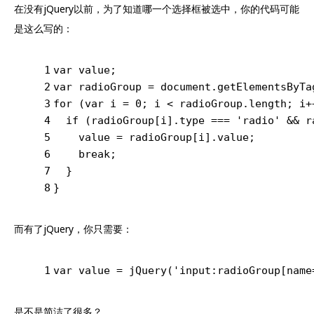
在没有jQuery以前，为了知道哪一个选择框被选中，你的代码可能
是这么写的：
1
var
 value;
2
var
 radioGroup = 
document
.getElementsByTa
3
for
 (
var
 i = 
0
; i < radioGroup.length; i+
4
if
 (radioGroup[i].type === 
'radio'
 && r
5
    value = radioGroup[i].value;
6
break
;
7
  }
8
}
而有了jQuery，你只需要：
1
var
 value = jQuery(
'input:radioGroup[name
是不是简洁了很多？